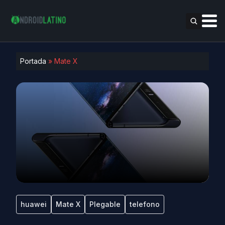
Portada
»
Mate X
huawei
Mate X
Plegable
telefono