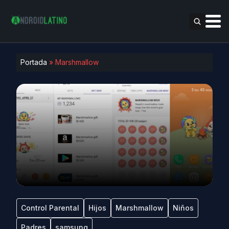
Portada
»
Marshmallow
Control Parental
Hijos
Marshmallow
Niños
Padres
samsung