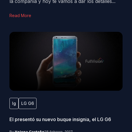
la compañía y hoy te vamos a dar los detalles...
Read More
lg
LG G6
El presentó su nuevo buque insignia, el LG G6
By
Helena Castaño
28 febrero, 2017