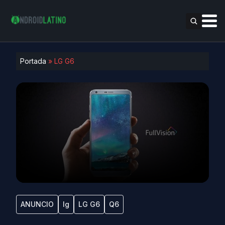
Portada
»
LG G6
ANUNCIO
lg
LG G6
Q6