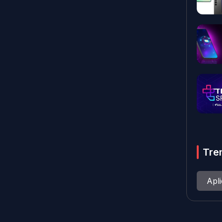
Tre
Apl