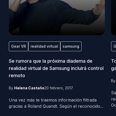
Gear VR
realidad virtual
samsung
G
Se rumora que la próxima diadema de
To
realidad virtual de Samsung incluirá control
ga
remoto
B
By
Helena Castaño
20 febrero, 2017
Sa
re
Una vez más te traemos información filtrada
Oc
gracias a Roland Quandt. Según el reconocido...