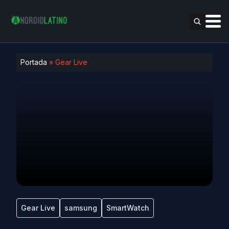
Portada
»
Gear Live
Gear Live
samsung
SmartWatch