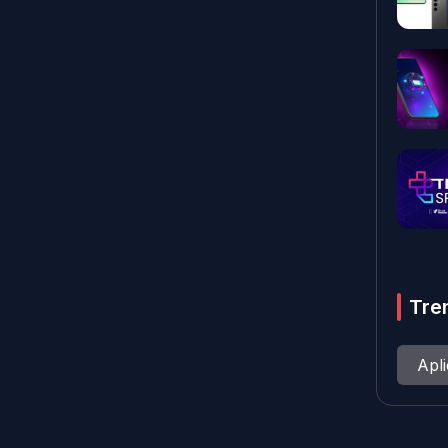
Tre
Apl