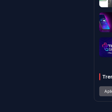
Tre
Apl