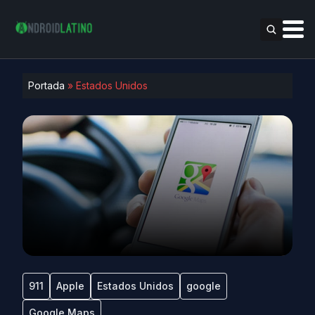
Portada
»
Estados Unidos
911
Apple
Estados Unidos
google
Google Maps