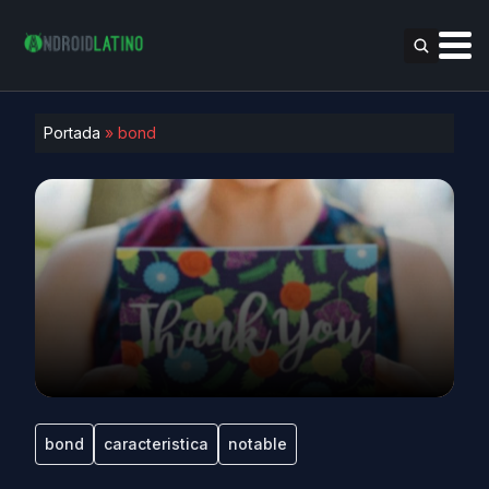
Portada
»
bond
bond
caracteristica
notable