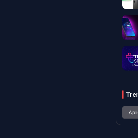
Tre
Apl