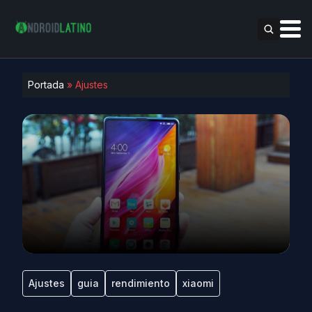
Portada
»
Ajustes
Ajustes
guia
rendimiento
xiaomi