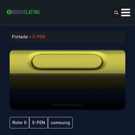
Portada
»
S-PEN
Note 9
S-PEN
samsung