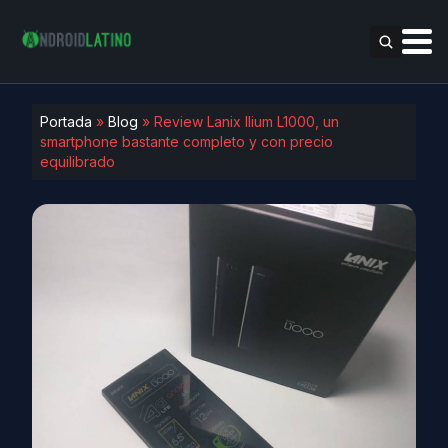
Portada
»
Blog
»
Review Lanix Ilium L1000, un
smartphone bastante completo y con precio
equilibrado