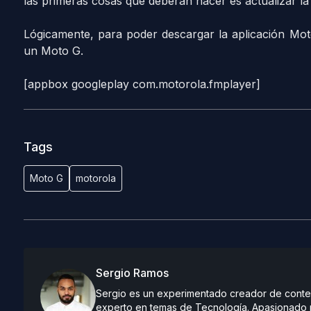
las primeras cosas que deberán hacer es actualizar la 
Lógicamente, para poder descargar la aplicación Mo
un Moto G.
[appbox googleplay com.motorola.fmplayer]
Tags
Moto G
motorola
Sergio Ramos
Sergio es un experimentado creador de conteni
experto en temas de Tecnología. Apasionado po