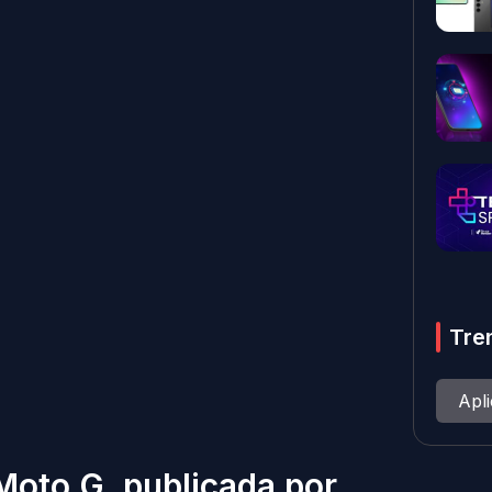
Tre
Apl
Moto G, publicada por