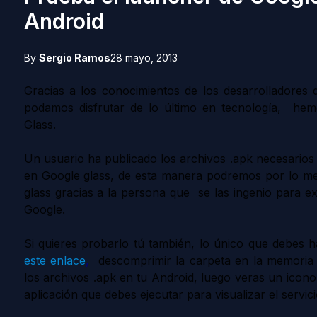
Android
By
Sergio Ramos
28 mayo, 2013
Gracias a los conocimientos de los desarrolladores 
podamos disfrutar de lo último en tecnología, hem
Glass.
Un usuario ha publicado los archivos .apk necesarios 
en Google glass, de esta manera podremos por lo 
glass gracias a la persona que se las ingenio para ext
Google.
Si quieres probarlo tú también, lo único que debes 
este enlace
,
descomprimir la carpeta en la memoria 
los archivos .apk en tu Android, luego veras un icon
aplicación que debes ejecutar para visualizar el servici