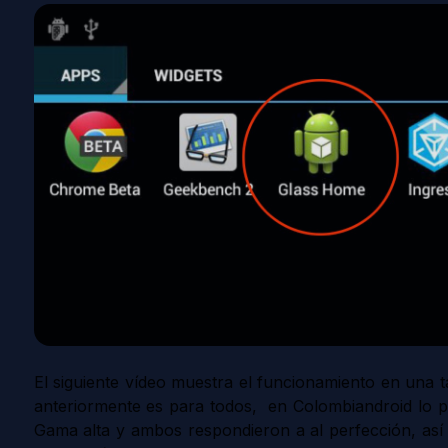
El siguiente vídeo muestra el funcionamiento en un
anteriormente es para todos, en Colombiandroid lo 
Gama alta y ambos respondieron a al perfección, así qu