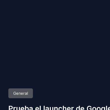
General
Prueba el launcher de Googl