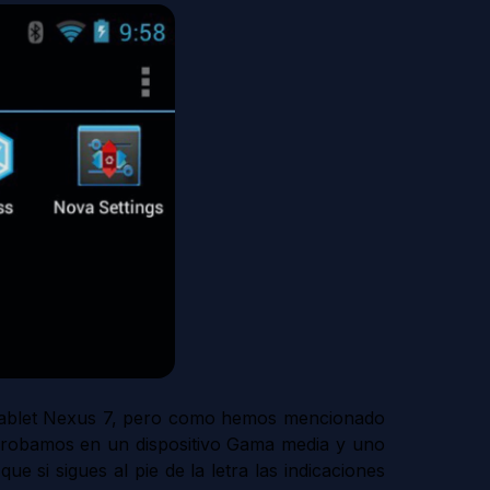
a tablet Nexus 7, pero como hemos mencionado
probamos en un dispositivo Gama media y uno
e si sigues al pie de la letra las indicaciones