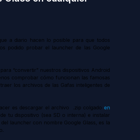
que a diario hacen lo posible para que todos
os podido probar el launcher de las Google
para “convertir” nuestros dispositivos Android
menos comprobar cómo funcionan las famosas
raer los archivos de las Gafas inteligentes de
hacer es descargar el archivo .zip colgado
en
de tu dispositivo (sea SD o interna)
e instalar
o del launcher con nombre Google Glass, es la
o.