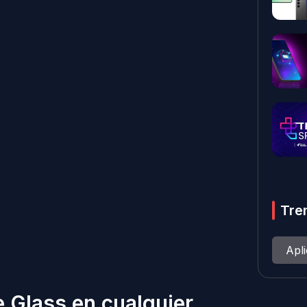
Tre
Apl
e Glass en cualquier