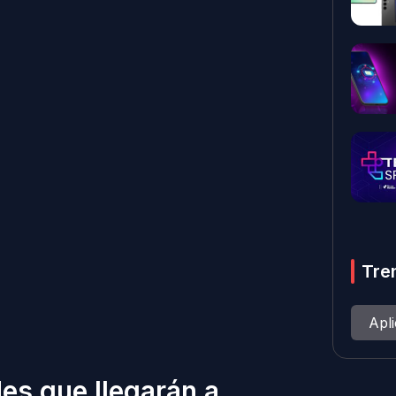
Tre
Apl
es que llegarán a