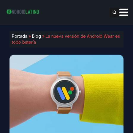
Portada
»
Blog
»
La nueva versión de Android Wear es
todo batería