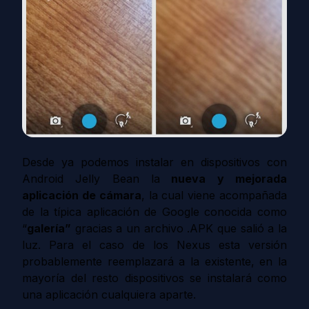
Desde ya podemos instalar en dispositivos con
Android Jelly Bean la
nueva y mejorada
aplicación de cámara
, la cual viene acompañada
de la típica aplicación de Google conocida como
“
galería”
gracias a un archivo .APK que salió a la
luz. Para el caso de los Nexus esta versión
probablemente reemplazará a la existente, en la
mayoría del resto dispositivos se instalará como
una aplicación cualquiera aparte.