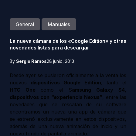
General
Manuales
La nueva cámara de los «Google Edition» y otras
novedades listas para descargar
By
Sergio Ramos
28 junio, 2013
Desde ayer se pusieron oficialmente a la venta los
nuevos
dispositivos Google Edition
, tanto el
HTC One
como el S
amsung Galaxy S4
,
dispositivos con “experiencia Nexus”
, entre las
novedades que se rescatan de su software
encontramos un nueva una app de cámara que
se estrenó exclusivamente en estos dispositivos,
además de una nueva animación de inicio y un
nuevo fondo de pantalla animado.