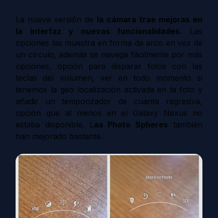
La nueva versión de
la cámara trae mejoras en
la interfaz y nuevas funcionalidades
. Las
opciones las muestra en forma de arco en vez de
un círculo, además se navega fácilmente por más
opciones, opción para disparar fotos con las
teclas del volumen, ver en todo momento si
tenemos la geo localización activada en la foto y
añadir un temporizador de cuanta regresiva,
opción que al menos en el Galaxy Nexus no
estaba disponible. L
as Photo Spheres
también
han mejorado bastante.