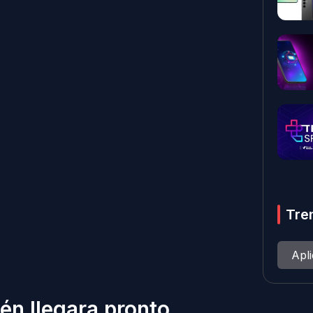
Tre
Apl
én llegara pronto