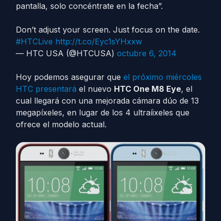
pantalla, solo concéntrate en la fecha”.
Don’t adjust your screen. Just focus on the date.
#HTCLive
http://t.co/Eyc1sYHxxw
— HTC USA (@HTCUSA)
octubre 6, 2014
Hoy podemos asegurar que
el próximo miércoles
HTC presentará
el nuevo
HTC One M8 Eye
, el
cual llegará con una mejorada cámara dúo de 13
megapíxeles, en lugar de los 4 ultraíixeles que
ofrece el modelo actual.