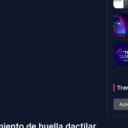
Tre
Apl
ento de huella dactilar