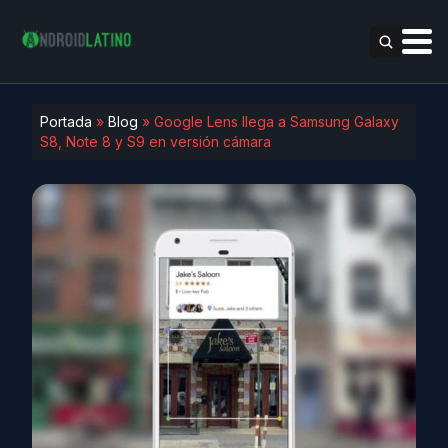
Portada
»
Blog
»
Google Lens llega a Samsung Galaxy
S8, Note 8 y S9 en versión cámara