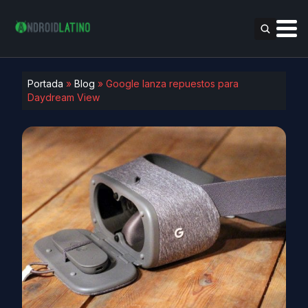
Portada
»
Blog
»
Google lanza repuestos para
Daydream View