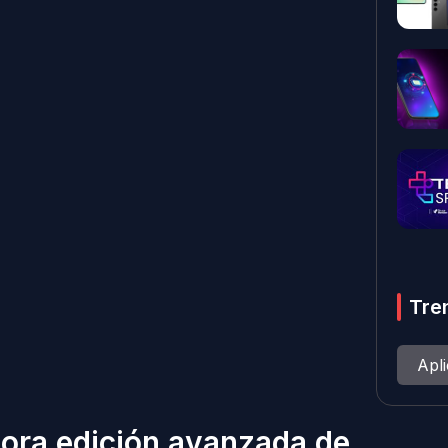
Tre
Apl
ora edición avanzada de