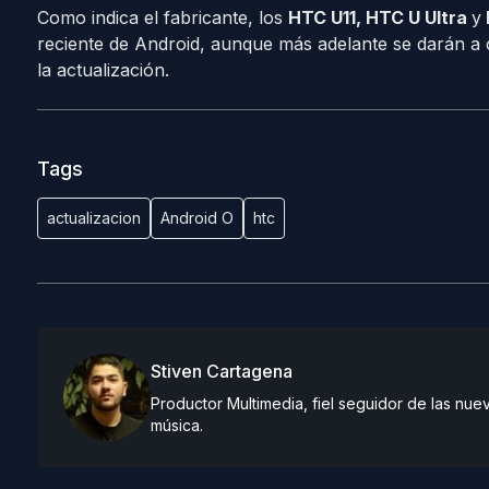
Como indica el fabricante, los
HTC U11, HTC U Ultra
y
reciente de Android, aunque más adelante se darán a c
la actualización.
Tags
actualizacion
Android O
htc
Stiven Cartagena
Productor Multimedia, fiel seguidor de las nue
música.