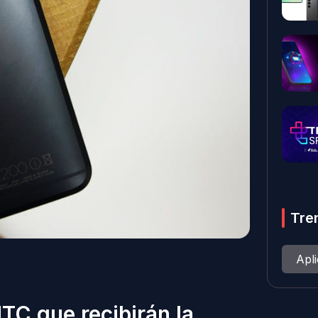
Tre
Apl
TC que recibirán la