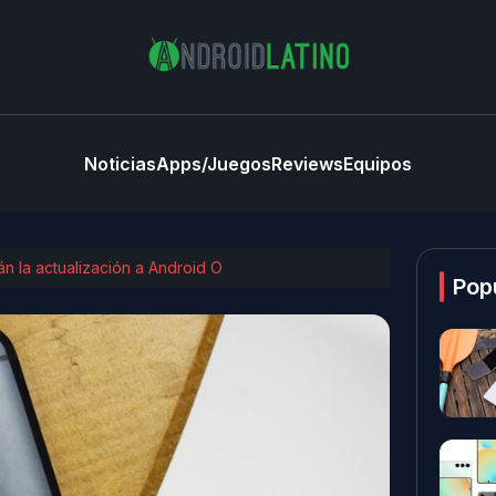
Noticias
Apps/Juegos
Reviews
Equipos
n la actualización a Android O
Pop