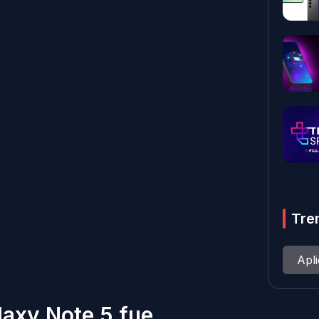
Tre
Apl
axy Note 5 fue