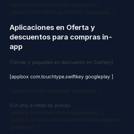
[appbox com.worms3.app googleplay ]
[appbox com.tabtale.sportdoctor googleplay ]
Aplicaciones en Oferta y
descuentos para compras in-
app
(Temas y paquetes en descuento en Swifkey)
[appbox com.touchtype.swiftkey googleplay ]
[appbox cloudtv.hdwidgets googleplay ]
(Un año a mitad de precio)
[appbox io.avocado.android googleplay ]
[appbox com.maxelus.spacecolonylivewallpaper
googleplay ]