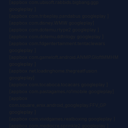
[appbox com.ubisoft.rabbids.bigbang.ggp
googleplay ]
[appbox com.tribeplay.pandabus googleplay ]
[appbox com.disney.WMW googleplay]
[appbox com.dotemu.rtype2 googleplay ]
[appbox com.dotemu.ddtrilogy googleplay ]
[appbox com.fdgentertainment.tentaclewars
googleplay ]
[appbox com.gameloft.android.ANMP.GloftMMHM
googleplay ]
[appbox net.loadinghome.thegreatfusion
googleplay]
[appbox com.tocaboca.tocacars googleplay ]
[appbox com.pastagames.ro1mobile googleplay]
[appbox
com.square_enix.android_googleplay.FFV_GP
googleplay ]
[appbox com.vividgames.realboxing googleplay ]
[appbox com.mediocre.sprinkle2 googleplay ]