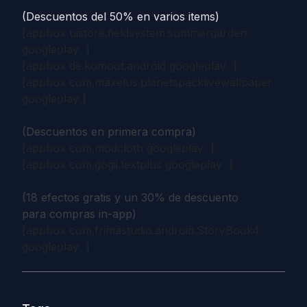
(Descuentos del 50% en varios items)
[appbox uistore.fieldsystem.summergarden
googleplay ]
[appbox de.komoot.android googleplay ]
[appbox com.maxelus.planetspacklivewallpaper
googleplay ]
(Descuentos en primera compra)
[appbox com.modcloth googleplay ]
[appbox com.gogii.textplus googleplay ]
(18 efectos gratis y un 30% de descuento
para compras in-app)
[appbox com.frimastudio.android.StoryBook4
googleplay ]