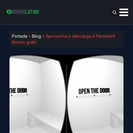
Portada
»
Blog
»
Aprovecha y descarga A Persistent
Illusion gratis