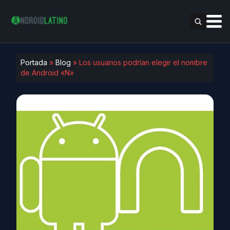
Portada
»
Blog
»
Los usuarios podrían elegir el nombre
de Android «N»